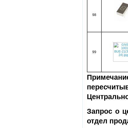
98
99
Примечан
пересчит
Центрально
Запрос о ц
отдел прод