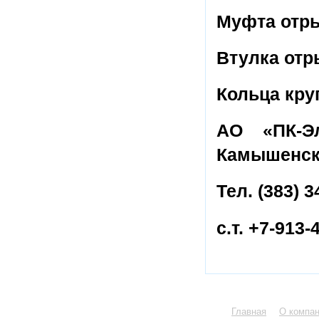
Муфта отры
Втулка отр
Кольца кру
АО «ПК-Э
Камышенско
Тел
. (383) 
с.т. +7-913-
Главная
О компа