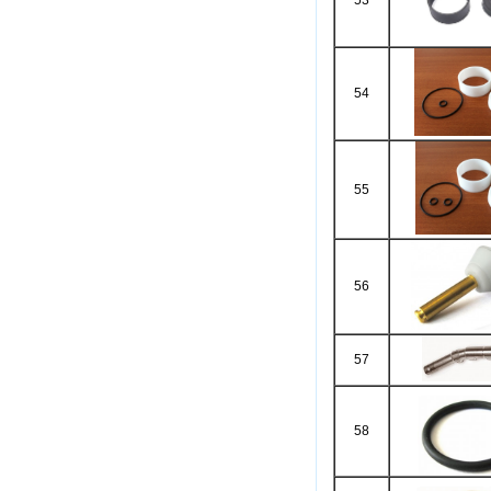
53
54
55
56
57
58